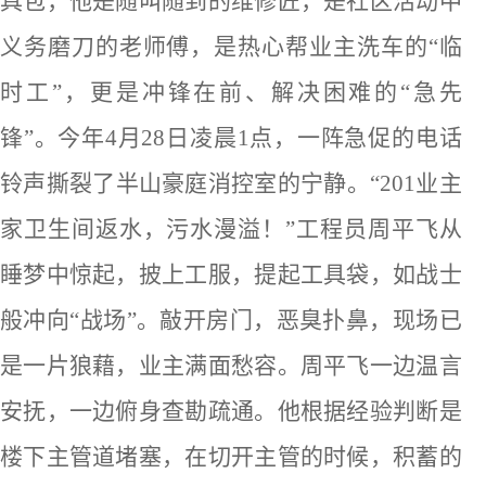
具包，他是随叫随到的维修匠，是社区活动中
义务磨刀的老师傅，是热心帮业主洗车的
“临
时工”，更是冲锋在前、解决困难的“急先
锋”。今年4月28日凌晨1点，一阵急促的电话
铃声撕裂了半山豪庭消控室的宁静。“201业主
家卫生间返水，污水漫溢！”工程员周平飞从
睡梦中惊起，披上工服，提起工具袋，如战士
般冲向“战场”。敲开房门，恶臭扑鼻，现场已
是一片狼藉，业主满面愁容。周平飞一边温言
安抚，一边俯身查勘疏通。他根据经验判断是
楼下主管道堵塞，在切开主管的时候，积蓄的