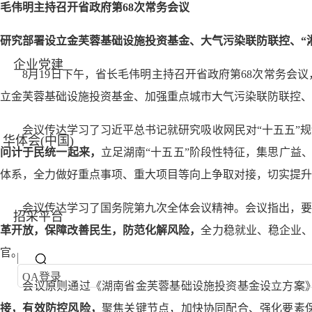
毛伟明主持召开省政府第68次常务会议
研究部署设立金芙蓉基础设施投资基金、
大气污染联防联控、“
企业党建
8月19日下午，省长毛伟明主持召开省政府第68次常务会议
立金芙蓉基础设施投资基金、加强重点城市大气污染联防联控、
会议传达学习了习近平总书记就研究吸收网民对“十五五”规
华体会(中国)
问计于民统一起来，
立足湖南“十五五”阶段性特征，集思广益
体系，全力做好重点事项、重大项目等向上争取对接，切实提升
会议传达学习了国务院第九次全体会议精神。会议指出，要准
招采平台
革开放，保障改善民生，防范化解风险，
全力稳就业、稳企业、
官。
OA登录
会议原则通过《湖南省金芙蓉基础设施投资基金设立方案》
接，有效防控风险，
聚焦关键节点，加快协同配合、强化要素