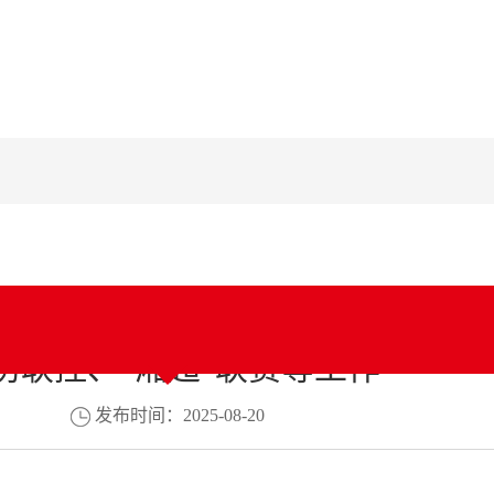
务会议 研究部署设立金芙蓉基础
防联控、“湘超”联赛等工作
发布时间：2025-08-20