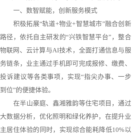
一
、
数
智赋能，创新服务模式
积极拓展
“轨道+物业+智慧城市”融合创新
路径
，
依托自主研发的
“兴铁智慧平台”，整合
物联网、云计算与
AI
技术，全面打通信息与服
务链条，业主通过手机即可完成报修、缴费、
投诉建议等各类事项，实现
“指尖办事、一步
到位”的便捷体验。
在
半山豪庭
、鑫湘雅韵等住宅项目，通过
大数据
分析，优化照明和绿化养护，
在
提升
业
主
居住体验
的同时，实现
综合能耗降低
10%以