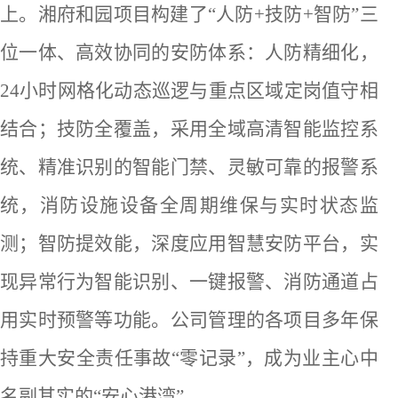
上。湘府和园项目构建了“人防+技防+智防”三
位一体、高效协同的安防体系：人防精细化
，
24小时网格化动态巡逻与重点区域定岗值守相
结合
；
技防全覆盖
，采用
全域高清智能监控系
统、精准识别的智能门禁、灵敏可靠的报警系
统，消防设施设备全周期维保与实时状态监
测
；
智防提效能
，
深度应用智慧安防平台，
实
现
异常行为智能识别、一键报警、消防通道占
用实时预警等功能。
公司管理的各项目多年保
持
重大安全责任事故
“零记录”，成为业主心中
名副其实的“安心港湾”。