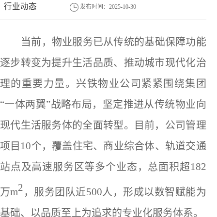
行业动态
发布时间：2025-10-30
当前
，物业服务已从传统的基础保障
功能
逐步转变为提升生活品质
、
推动城市现代化治
理的
重要
力量。兴铁物业
公司
紧紧围绕集团
“一体两翼”战略布局，坚定推进从传统物业向
现代生活服务
体
的全面转型。目前，公司管理
项目
10个
，覆盖住宅、商业综合体、轨道交通
站点及高速服务区等
多个
业态，总面积超
182
2
万
m
，服务团队
近
500
人
，形成以数智赋能为
基础、以品质至上为追求的专业化服务体系
。