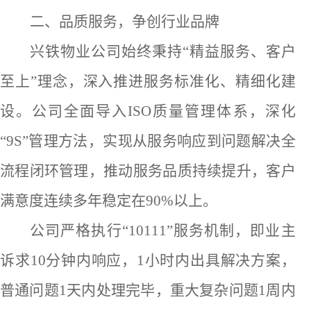
二
、
品质
服务，
争创
行业品牌
兴铁物业
公司
始终秉持
“精益服务、客户
至上”理念，
深入
推进服务标准化、精细化建
设。
公司
全面导入
ISO质量管理体系，深化
“9S”管理方法，实现从服务响应到问题解决全
流程闭环管理，
推动
服务品质持续提升，客户
满意度连续多年稳定在
90%以上。
公司严格执行
“10111”
服务
机制，即业主
诉求
10分钟内响应，1小时内出具解决方案，
普通问题1
天
内处理完毕，重大复杂问题
1周内