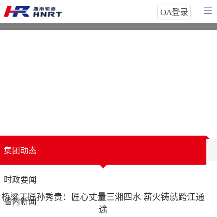
OA登录
喜报！集团荣获省直工会劳动法律监督员职业技能竞赛二等奖
集团动态
时政要闻
桥梁工匠孙秀贵：匠心丈量三湘四水 薪火铸就跨江通
省内新闻
途