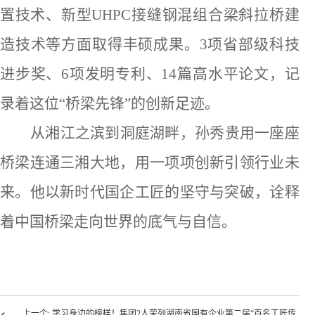
置技术、新型UHPC接缝钢混组合梁斜拉桥建
造技术等方面取得丰硕成果。3项省部级科技
进步奖、6项发明专利、14篇高水平论文，记
录着这位“桥梁先锋”的创新足迹。
从湘江之滨到洞庭湖畔，孙秀贵用一座座
桥梁连通三湘大地，用一项项创新引领行业未
来。他以新时代国企工匠的坚守与突破，诠释
着中国桥梁走向世界的底气与自信。
上一个: 学习身边的榜样！集团2人荣列湖南省国有企业第二届“百名工匠传